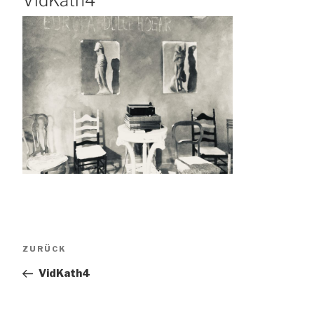
VidKath4
Beitragsnavigation
Vorheriger
ZURÜCK
Beitrag
VidKath4