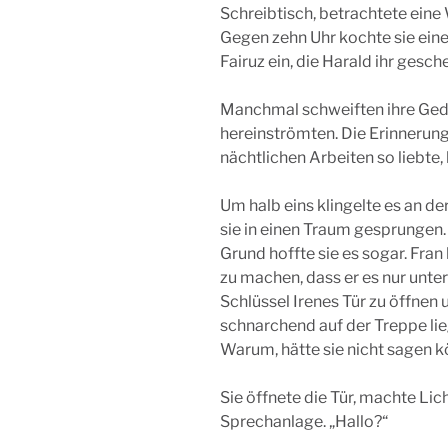
Schreibtisch, betrachtete eine
Gegen zehn Uhr kochte sie eine
Fairuz ein, die Harald ihr gesc
Manchmal schweiften ihre Geda
hereinströmten. Die Erinnerung 
nächtlichen Arbeiten so liebte,
Um halb eins klingelte es an der
sie in einen Traum gesprungen
Grund hoffte sie es sogar. Fr
zu machen, dass er es nur unte
Schlüssel Irenes Tür zu öffnen 
schnarchend auf der Treppe lieg
Warum, hätte sie nicht sagen kö
Sie öffnete die Tür, machte Lic
Sprechanlage. „Hallo?“