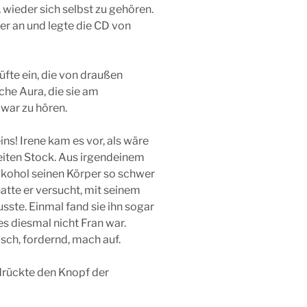
 wieder sich selbst zu gehören.
er an und legte die CD von
fte ein, die von draußen
iche Aura, die sie am
 war zu hören.
eins! Irene kam es vor, als wäre
eiten Stock. Aus irgendeinem
lkohol seinen Körper so schwer
atte er versucht, mit seinem
sste. Einmal fand sie ihn sogar
es diesmal nicht Fran war.
gisch, fordernd, mach auf.
 drückte den Knopf der