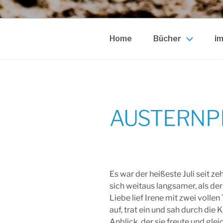
Home
Bücher
im
AUSTERNP
Es war der heißeste Juli seit 
sich weitaus langsamer, als der
Liebe lief Irene mit zwei volle
auf, trat ein und sah durch die
Anblick, der sie freute und gl