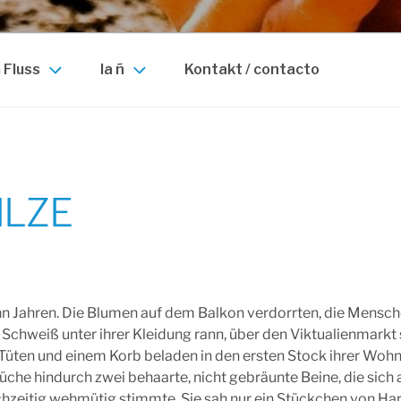
 Fluss
la ñ
Kontakt / contacto
ILZE
zehn Jahren. Die Blumen auf dem Balkon verdorrten, die Mensc
 Schweiß unter ihrer Kleidung rann, über den Viktualienmarkt 
n Tüten und einem Korb beladen in den ersten Stock ihrer Wohnu
 Küche hindurch zwei behaarte, nicht gebräunte Beine, die sich
eichzeitig wehmütig stimmte. Sie sah nur ein Stückchen von Ha