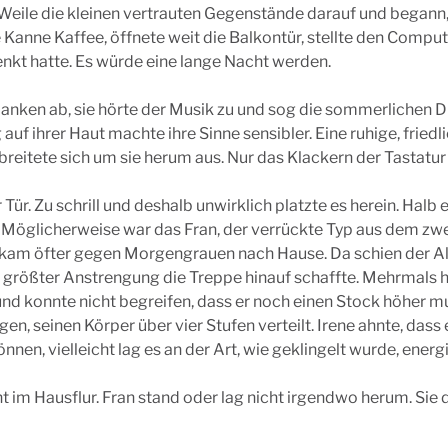
 Weile die kleinen vertrauten Gegenstände darauf und begann,
 Kanne Kaffee, öffnete weit die Balkontür, stellte den Comput
henkt hatte. Es würde eine lange Nacht werden.
nken ab, sie hörte der Musik zu und sog die sommerlichen Dü
auf ihrer Haut machte ihre Sinne sensibler. Eine ruhige, friedl
 breitete sich um sie herum aus. Nur das Klackern der Tastatur
 Tür. Zu schrill und deshalb unwirklich platzte es herein. Halb 
. Möglicherweise war das Fran, der verrückte Typ aus dem zw
an kam öfter gegen Morgengrauen nach Hause. Da schien der A
r größter Anstrengung die Treppe hinauf schaffte. Mehrmals h
und konnte nicht begreifen, dass er noch einen Stock höher mu
en, seinen Körper über vier Stufen verteilt. Irene ahnte, dass 
nnen, vielleicht lag es an der Art, wie geklingelt wurde, ener
ht im Hausflur. Fran stand oder lag nicht irgendwo herum. Sie