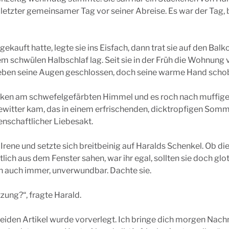
hr letzter gemeinsamer Tag vor seiner Abreise. Es war der Tag
gekauft hatte, legte sie ins Eisfach, dann trat sie auf den Bal
em schwülen Halbschlaf lag. Seit sie in der Früh die Wohnung v
lieben seine Augen geschlossen, doch seine warme Hand schob s
lken am schwefelgefärbten Himmel und es roch nach muffiger
Gewitter kam, das in einem erfrischenden, dicktropfigen So
denschaftlicher Liebesakt.
 Irene und setzte sich breitbeinig auf Haralds Schenkel. Ob 
lich aus dem Fenster sahen, war ihr egal, sollten sie doch glo
en auch immer, unverwundbar. Dachte sie.
zung?“, fragte Harald.
beiden Artikel wurde vorverlegt. Ich bringe dich morgen Nac