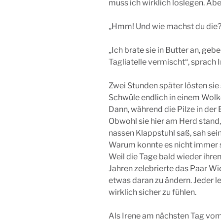
muss ich wirklich loslegen. Abe
„Hmm! Und wie machst du die
„Ich brate sie in Butter an, ge
Tagliatelle vermischt“, sprach I
Zwei Stunden später lösten sie 
Schwüle endlich in einem Wolk
Dann, während die Pilze in der 
Obwohl sie hier am Herd stand,
nassen Klappstuhl saß, sah sei
Warum konnte es nicht immer 
Weil die Tage bald wieder ihre
Jahren zelebrierte das Paar Wi
etwas daran zu ändern. Jeder l
wirklich sicher zu fühlen.
Als Irene am nächsten Tag vom 