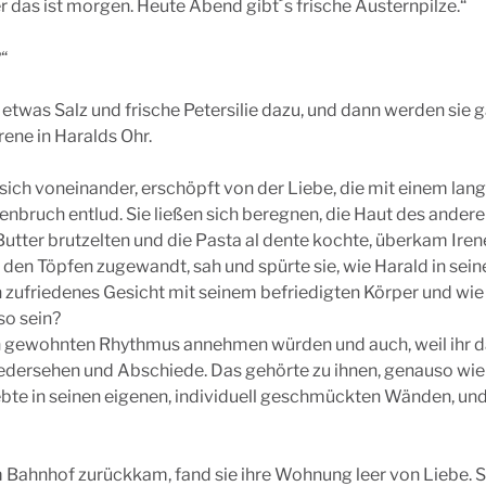
r das ist morgen. Heute Abend gibt´s frische Austernpilze.“
?“
be etwas Salz und frische Petersilie dazu, und dann werden sie 
rene in Haralds Ohr.
sich voneinander, erschöpft von der Liebe, die mit einem lang
enbruch entlud. Sie ließen sich beregnen, die Haut des ande
Butter brutzelten und die Pasta al dente kochte, überkam Iren
 den Töpfen zugewandt, sah und spürte sie, wie Harald in sei
n zufriedenes Gesicht mit seinem befriedigten Körper und wie
so sein?
n gewohnten Rhythmus annehmen würden und auch, weil ihr das 
edersehen und Abschiede. Das gehörte zu ihnen, genauso wie 
ebte in seinen eigenen, individuell geschmückten Wänden, und
Bahnhof zurückkam, fand sie ihre Wohnung leer von Liebe. Sie