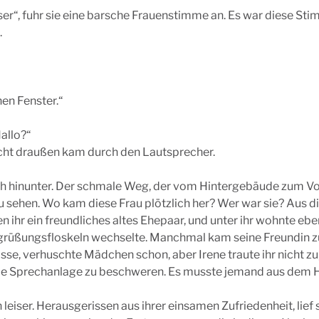
ser“, fuhr sie eine barsche Frauenstimme an. Es war diese Sti
.
nen Fenster.“
Hallo?“
cht draußen kam durch den Lautsprecher.
sah hinunter. Der schmale Weg, der vom Hintergebäude zum Vo
zu sehen. Wo kam diese Frau plötzlich her? Wer war sie? Aus
en ihr ein freundliches altes Ehepaar, und unter ihr wohnte ebe
egrüßungsfloskeln wechselte. Manchmal kam seine Freundin 
se, verhuschte Mädchen schon, aber Irene traute ihr nicht zu,
r die Sprechanlage zu beschweren. Es musste jemand aus dem 
ch leiser. Herausgerissen aus ihrer einsamen Zufriedenheit, lief 