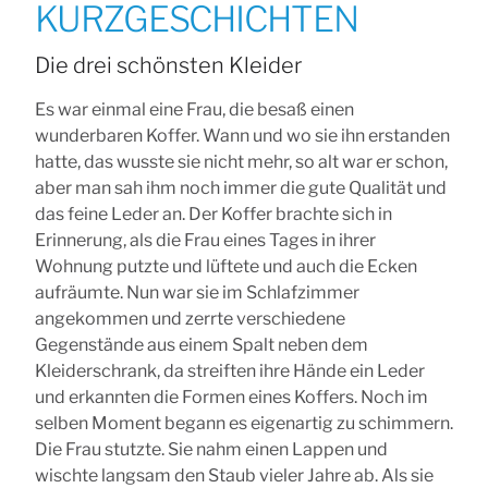
KURZGESCHICHTEN
Die drei schönsten Kleider
Es war einmal eine Frau, die besaß einen
wunderbaren Koffer. Wann und wo sie ihn erstanden
hatte, das wusste sie nicht mehr, so alt war er schon,
aber man sah ihm noch immer die gute Qualität und
das feine Leder an. Der Koffer brachte sich in
Erinnerung, als die Frau eines Tages in ihrer
Wohnung putzte und lüftete und auch die Ecken
aufräumte. Nun war sie im Schlafzimmer
angekommen und zerrte verschiedene
Gegenstände aus einem Spalt neben dem
Kleiderschrank, da streiften ihre Hände ein Leder
und erkannten die Formen eines Koffers. Noch im
selben Moment begann es eigenartig zu schimmern.
Die Frau stutzte. Sie nahm einen Lappen und
wischte langsam den Staub vieler Jahre ab. Als sie